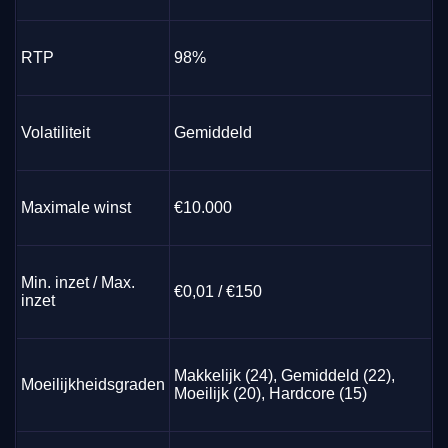
RTP
98%
Volatiliteit
Gemiddeld
Maximale winst
€10.000
Min. inzet / Max.
€0,01 / €150
inzet
Makkelijk (24), Gemiddeld (22),
Moeilijkheidsgraden
Moeilijk (20), Hardcore (15)